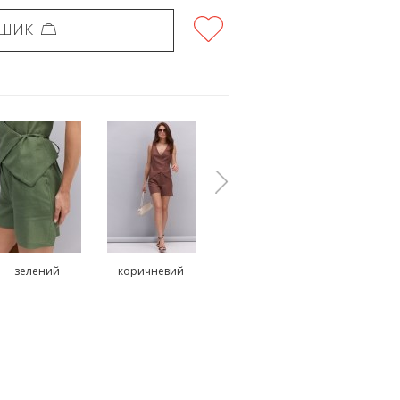
ОШИК
зелений
коричневий
рожевий
зелени