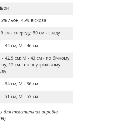
Льон
55% льон, 45% віскоза
59 см - спереду; 50 см - ззаду
S - 44 см; M - 46 см
S - 42,5 см; M - 43 см - по бічному
шву; 12 см - по внутрішньому
шву
S - 34 см; M - 36 см
S - 51 см; M - 53 см
ах для текстильних виробів
5%
).