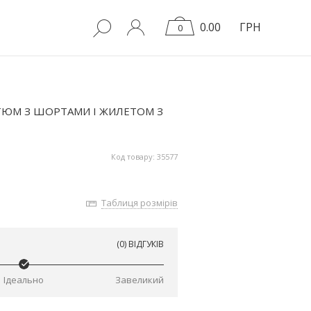
0.00
ГРН
0
ТЮМ З ШОРТАМИ І ЖИЛЕТОМ З
Код товару: 35577
Таблиця розмірів
(0) ВІДГУКІВ
Ідеально
Завеликий