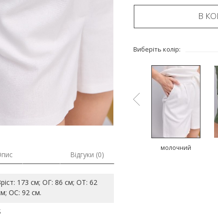
В К
Виберіть колір:
й
чорний
коричневий
молочний
Опис
Відгуки (0)
Зріст: 173 см; ОГ: 86 см; ОТ: 62
см; ОС: 92 см.
S