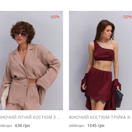
-60%
-50%
ЖІНОЧИЙ ЛІТНІЙ КОСТЮМ З ШОРТАМИ ТА СОРОЧКОЮ З МУСЛІНУ ШОКОЛАДНИЙ
ЖІНОЧ
636
грн
1045
грн
590
грн
2090
грн