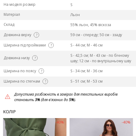
На моделі розмір
S
Матеріал
Льон
Склад
55% льон, 45% віскоза
Довжина верху
59 см - спереду; 50 см - ззаду
?
Ширина під проймами
S - 44 см; M - 46 см
?
S - 42,5 см; M - 43 см - по бічному
Довжина низу
?
шву; 12 см - по внутрішньому шву
Ширина по поясу
S - 34 см; M - 36 см
?
Ширина по стегнам
S - 51 см; M - 53 см
?
Допустима розбіжність в замірах для текстильних виробів
становить
3%
(для в'язаних до
5%
).
КОЛІР
-40%
-40%