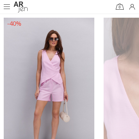
0
-40%