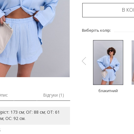
В К
Виберіть колір:
ий
молочний
оливковий
блакитний
Опис
Відгуки (1)
Зріст: 173 см; ОГ: 88 см; ОТ: 61
см; ОС: 92 см.
S