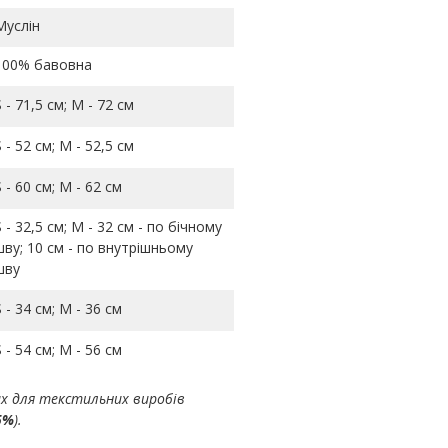
Муслін
100% бавовна
S - 71,5 см; M - 72 см
S - 52 см; M - 52,5 см
S - 60 см; M - 62 см
S - 32,5 см; M - 32 см - по бічному
шву; 10 см - по внутрішньому
шву
S - 34 см; M - 36 см
S - 54 см; M - 56 см
ах для текстильних виробів
5%
).