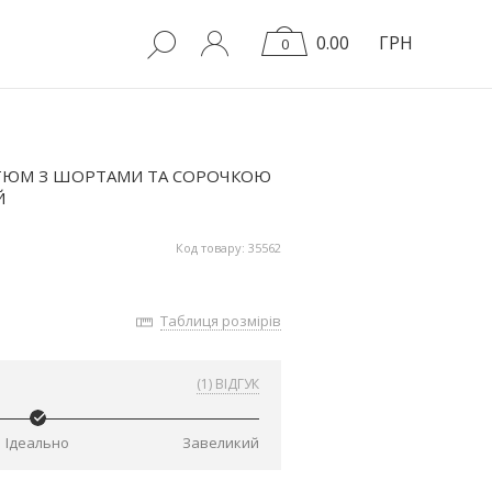
0.00
ГРН
0
СТЮМ З ШОРТАМИ ТА СОРОЧКОЮ
Й
Код товару: 35562
Таблиця розмірів
(1) ВІДГУК
Ідеально
Завеликий