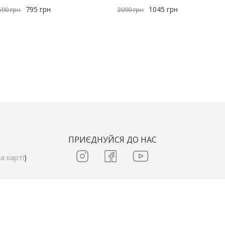
795
грн
1045
грн
590
грн
2090
грн
ПРИЄДНУЙСЯ ДО НАС
а карті
)