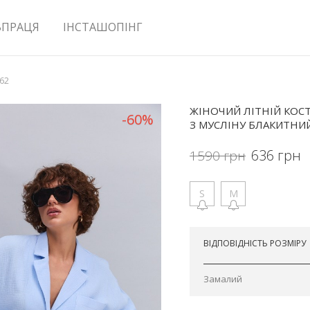
ВПРАЦЯ
ІНСТАШОПІНГ
562
ЖІНОЧИЙ ЛІТНІЙ КО
-60%
З МУСЛІНУ БЛАКИТНИ
636
грн
1590
грн
S
M
Відправимо сьогодні
ВІДПОВІДНІСТЬ РОЗМІРУ
Замалий