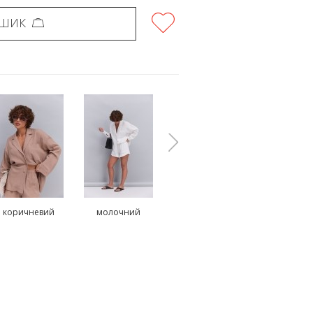
ОШИК
коричневий
молочний
оливковий
блакитн