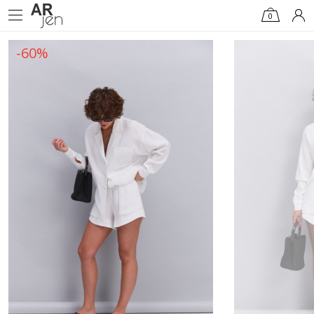
0
-60%