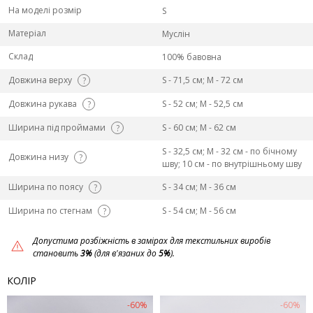
На моделі розмір
S
Матеріал
Муслін
Склад
100% бавовна
Довжина верху
S - 71,5 см; M - 72 см
?
Довжина рукава
S - 52 см; M - 52,5 см
?
Ширина під проймами
S - 60 см; M - 62 см
?
S - 32,5 см; M - 32 см - по бічному
Довжина низу
?
шву; 10 см - по внутрішньому шву
Ширина по поясу
S - 34 см; M - 36 см
?
Ширина по стегнам
S - 54 см; M - 56 см
?
Допустима розбіжність в замірах для текстильних виробів
становить
3%
(для в'язаних до
5%
).
КОЛІР
-60%
-60%