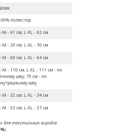
Шовк
100% поліестер
S-M - 61 см; L-ХL - 62 см
S-M - 29 см; L-ХL - 30 см
S-M - 60 см; L-ХL - 64 см
S-M - 110 см; L-ХL - 111 см - по
бічному шву; 79 см - по
внутрішньому шву
S-M - 32 см; L-ХL - 34 см
S-M - 53 см; L-ХL - 57 см
ах для текстильних виробів
5%
).