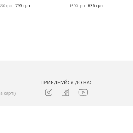
795
грн
636
грн
590
грн
1590
грн
ПРИЄДНУЙСЯ ДО НАС
а карті
)