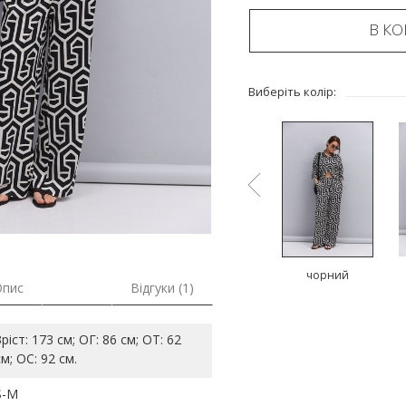
В К
Виберіть колір:
ий
чорний
коричневий
чорний
Опис
Відгуки (1)
Зріст: 173 см; ОГ: 86 см; ОТ: 62
см; ОС: 92 см.
S-M