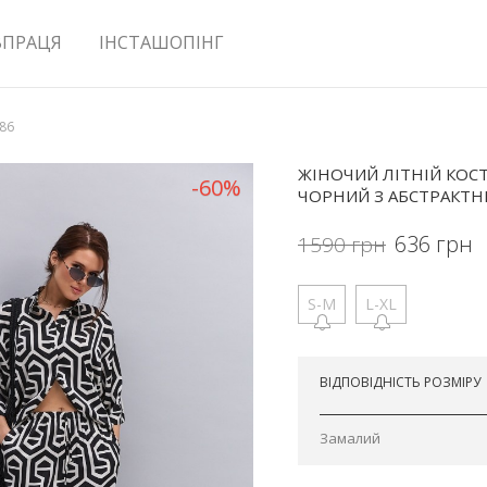
ВПРАЦЯ
ІНСТАШОПІНГ
586
ЖІНОЧИЙ ЛІТНІЙ КОС
-60%
ЧОРНИЙ З АБСТРАКТН
636
грн
1590
грн
S-M
L-XL
Відправимо сьогодні
ВІДПОВІДНІСТЬ РОЗМІРУ
Замалий