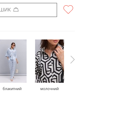
ОШИК
блакитний
молочний
молочний
чорни