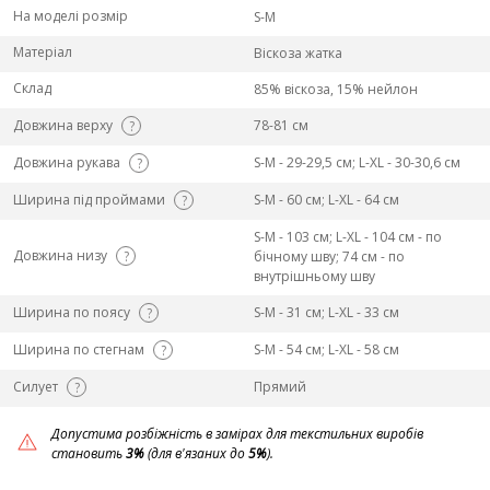
На моделі розмір
S-M
Матеріал
Віскоза жатка
Склад
85% віскоза, 15% нейлон
Довжина верху
78-81 см
?
Довжина рукава
S-M - 29-29,5 см; L-ХL - 30-30,6 см
?
Ширина під проймами
S-M - 60 см; L-ХL - 64 см
?
S-M - 103 см; L-ХL - 104 см - по
Довжина низу
?
бічному шву; 74 см - по
внутрішньому шву
Ширина по поясу
S-M - 31 см; L-ХL - 33 см
?
Ширина по стегнам
S-M - 54 см; L-ХL - 58 см
?
Силует
Прямий
?
Допустима розбіжність в замірах для текстильних виробів
становить
3%
(для в'язаних до
5%
).