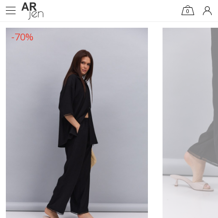
0
-70%