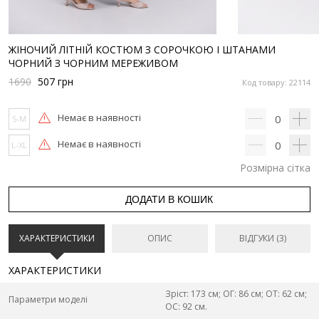
ЖІНОЧИЙ ЛІТНІЙ КОСТЮМ З СОРОЧКОЮ І ШТАНАМИ
ЧОРНИЙ З ЧОРНИМ МЕРЕЖИВОМ
1690
507
грн
Код товару: 22114
Немає в наявності
0
S-M
Немає в наявності
0
L-XL
Розмірна сітка
ДОДАТИ В КОШИК
ХАРАКТЕРИСТИКИ
ОПИС
ВІДГУКИ (3)
ХАРАКТЕРИСТИКИ
Зріст: 173 см; ОГ: 86 см; ОТ: 62 см;
Параметри моделі
ОС: 92 см.