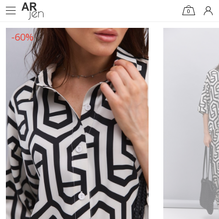
0
-60%