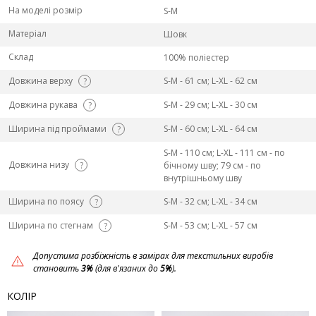
На моделі розмір
S-M
Матеріал
Шовк
Склад
100% поліестер
Довжина верху
S-M - 61 см; L-ХL - 62 см
?
Довжина рукава
S-M - 29 см; L-ХL - 30 см
?
Ширина під проймами
S-M - 60 см; L-ХL - 64 см
?
S-M - 110 см; L-ХL - 111 см - по
Довжина низу
?
бічному шву; 79 см - по
внутрішньому шву
Ширина по поясу
S-M - 32 см; L-ХL - 34 см
?
Ширина по стегнам
S-M - 53 см; L-ХL - 57 см
?
Допустима розбіжність в замірах для текстильних виробів
становить
3%
(для в'язаних до
5%
).
КОЛІР