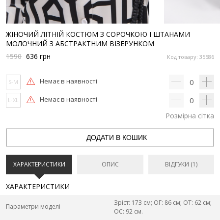
ЖІНОЧИЙ ЛІТНІЙ КОСТЮМ З СОРОЧКОЮ І ШТАНАМИ
МОЛОЧНИЙ З АБСТРАКТНИМ ВІЗЕРУНКОМ
1590
636
грн
Код товару: 35586
Немає в наявності
0
S-M
Немає в наявності
0
L-XL
Розмірна сітка
ДОДАТИ В КОШИК
ХАРАКТЕРИСТИКИ
ОПИС
ВІДГУКИ (1)
ХАРАКТЕРИСТИКИ
Зріст: 173 см; ОГ: 86 см; ОТ: 62 см;
Параметри моделі
ОС: 92 см.