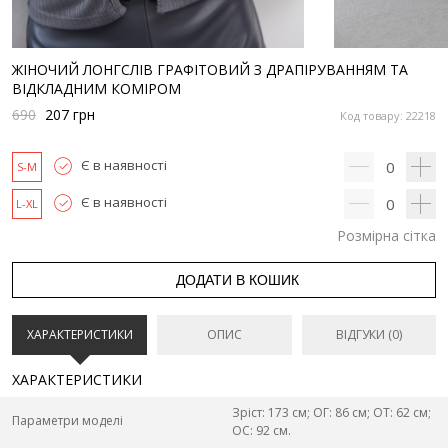
ЖІНОЧИЙ ЛОНГСЛІВ ГРАФІТОВИЙ З ДРАПІРУВАННЯМ ТА
ВІДКЛАДНИМ КОМІРОМ
690
207
грн
Код товару: 22218
Є в наявності
0
S-M
Є в наявності
0
L-XL
Розмірна сітка
ДОДАТИ В КОШИК
ХАРАКТЕРИСТИКИ
ОПИС
ВІДГУКИ (0)
ХАРАКТЕРИСТИКИ
Зріст: 173 см; ОГ: 86 см; ОТ: 62 см;
Параметри моделі
ОС: 92 см.