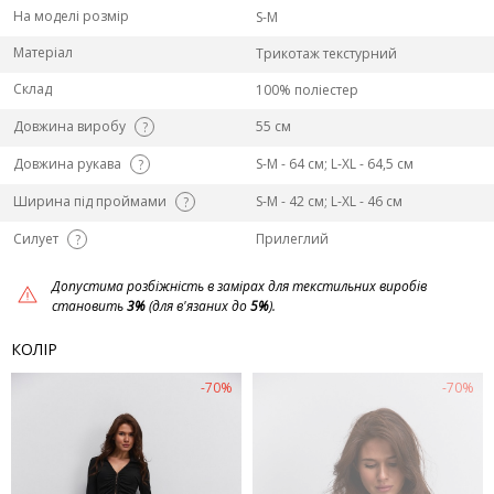
На моделі розмір
S-M
Матеріал
Трикотаж текстурний
Склад
100% поліестер
Довжина виробу
55 см
?
Довжина рукава
S-M - 64 см; L-ХL - 64,5 см
?
Ширина під проймами
S-M - 42 см; L-ХL - 46 см
?
Силует
Прилеглий
?
Допустима розбіжність в замірах для текстильних виробів
становить
3%
(для в'язаних до
5%
).
КОЛІР
-70%
-70%