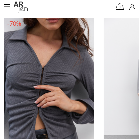
0
-70%