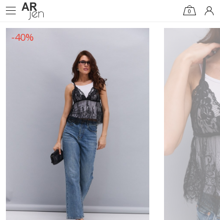
0
-40%