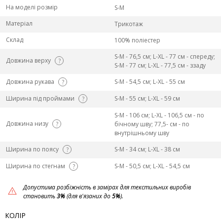
На моделі розмір
S-M
Матеріал
Трикотаж
Склад
100% поліестер
S-M - 76,5 см; L-ХL - 77 см - спереду;
Довжина верху
?
S-M - 77 см; L-ХL - 77,5 см - ззаду
Довжина рукава
S-M - 54,5 см; L-ХL - 55 см
?
Ширина під проймами
S-M - 55 см; L-ХL - 59 см
?
S-M - 106 см; L-ХL - 106,5 см - по
Довжина низу
?
бічному шву; 77,5- см - по
внутрішньому шву
Ширина по поясу
S-M - 34 см; L-ХL - 38 см
?
Ширина по стегнам
S-M - 50,5 см; L-ХL - 54,5 см
?
Допустима розбіжність в замірах для текстильних виробів
становить
3%
(для в'язаних до
5%
).
КОЛІР