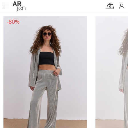
0
-80%