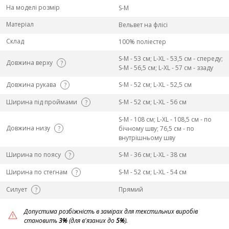
На моделі розмір
S-M
Матеріал
Вельвет на флісі
Склад
100% поліестер
S-M - 53 см; L-ХL - 53,5 см - спереду;
Довжина верху
?
S-M - 56,5 см; L-ХL - 57 см - ззаду
Довжина рукава
S-M - 52 см; L-ХL - 52,5 см
?
Ширина під проймами
S-M - 52 см; L-ХL - 56 см
?
S-M - 108 см; L-ХL - 108,5 см - по
Довжина низу
?
бічному шву; 76,5 см - по
внутрішньому шву
Ширина по поясу
S-M - 36 см; L-ХL - 38 см
?
Ширина по стегнам
S-M - 52 см; L-ХL - 54 см
?
Силует
Прямий
?
Допустима розбіжність в замірах для текстильних виробів
становить
3%
(для в'язаних до
5%
).