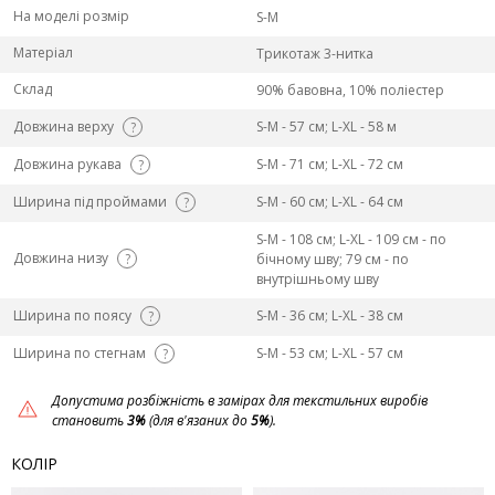
На моделі розмір
S-M
Матеріал
Трикотаж 3-нитка
Склад
90% бавовна, 10% поліестер
Довжина верху
S-M - 57 см; L-ХL - 58 м
?
Довжина рукава
S-M - 71 см; L-ХL - 72 см
?
Ширина під проймами
S-M - 60 см; L-ХL - 64 см
?
S-M - 108 см; L-ХL - 109 см - по
Довжина низу
?
бічному шву; 79 см - по
внутрішньому шву
Ширина по поясу
S-M - 36 см; L-ХL - 38 см
?
Ширина по стегнам
S-M - 53 см; L-ХL - 57 см
?
Допустима розбіжність в замірах для текстильних виробів
становить
3%
(для в'язаних до
5%
).
КОЛІР