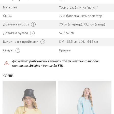
Матеріал
Трикотаж 2-нитка "петля"
Склад
72% бавовна, 28% поліестер
Довжина виробу
70 см (спереду), 73,5 см (ззаду)
?
Довжина рукава
52,6-57 см
?
Ширина під проймами
S-М - 62,5 см; L-ХL - 64,5 см
?
Силует
Прямий
?
Допустима розбіжність в замірах для текстильних виробів
становить
3%
(для в'язаних до
5%
).
КОЛІР