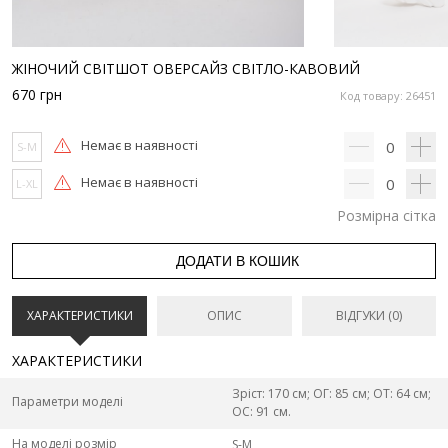
ЖІНОЧИЙ СВІТШОТ ОВЕРСАЙЗ СВІТЛО-КАВОВИЙ
670
грн
Код товару: 26451
Немає в наявності
0
S-M
Немає в наявності
0
L-XL
Розмірна сітка
ДОДАТИ В КОШИК
ХАРАКТЕРИСТИКИ
ОПИС
ВІДГУКИ (0)
ХАРАКТЕРИСТИКИ
Зріст: 170 см; ОГ: 85 см; ОТ: 64 см;
Параметри моделі
ОС: 91 см.
На моделі розмір
S-M