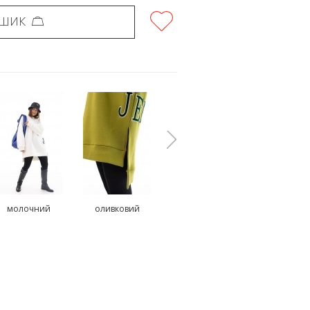
ОШИК
молочний
оливковий
помаранчевий
бежеви