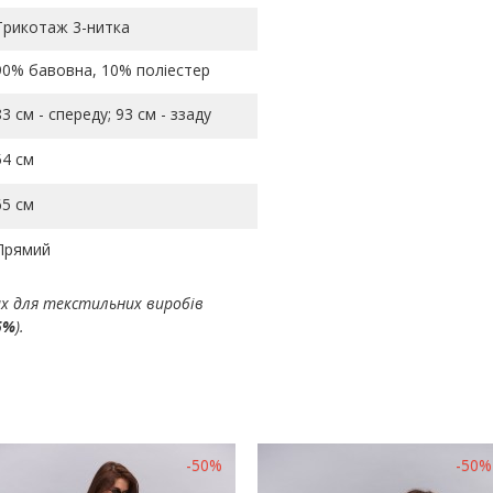
Трикотаж 3-нитка
90% бавовна, 10% поліестер
83 см - спереду; 93 см - ззаду
54 см
65 см
Прямий
ах для текстильних виробів
5%
).
-50%
-50%