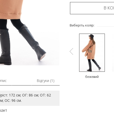
В К
Виберіть колір:
ий
оливковий
помаранчевий
бежевий
Опис
Відгуки (1)
Зріст: 172 см; ОГ: 86 см; ОТ: 62
см; ОС: 96 см.
Size1