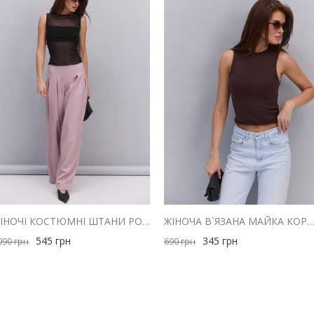
ЖІНОЧІ КОСТЮМНІ ШТАНИ РОЖЕВІ ЗІ СКЛАДКАМИ ВГОРІ
ЖІНОЧА В`ЯЗАНА МАЙКА КОРИЧНЕВА З ЗАКРУЧЕНИМИ К
545
грн
345
грн
090
грн
690
грн