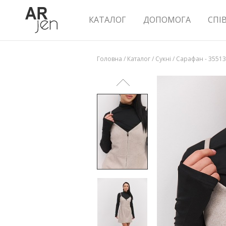
КАТАЛОГ
ДОПОМОГА
СПІ
Головна
/
Каталог
/
Сукні
/
Сарафан - 35513