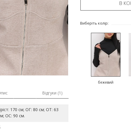
В К
Виберіть колір:
бежевий
Опис
Відгуки (1)
Зріст: 170 см; ОГ: 80 см; ОТ: 63
см; ОС: 90 см.
S