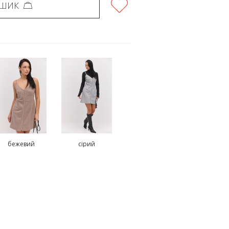
ОШИК
бежевий
сірий