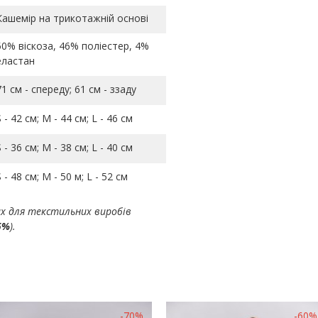
Кашемір на трикотажній основі
50% віскоза, 46% поліестер, 4%
еластан
71 см - спереду; 61 см - ззаду
S - 42 см; M - 44 см; L - 46 см
S - 36 см; M - 38 см; L - 40 см
S - 48 см; M - 50 м; L - 52 см
ах для текстильних виробів
5%
).
-70%
-60%