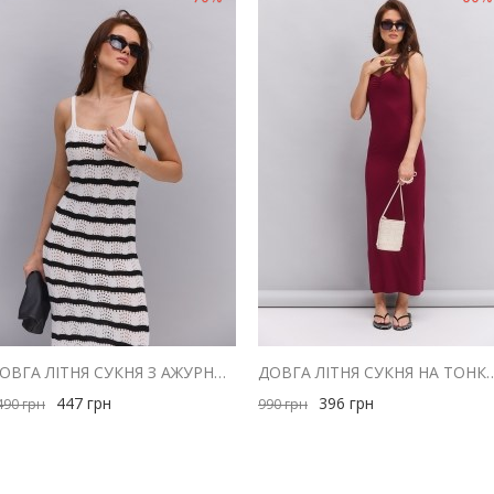
ДОВГА ЛІТНЯ СУКНЯ З АЖУРНОЇ В`ЯЗКИ СВІТЛО-МОЛОЧНА В ЧОРНУ СМУЖКУ
ДОВГА ЛІТНЯ СУКНЯ НА ТОНКИХ БРЕТЕЛЯХ БОРДОВА
447
грн
396
грн
490
грн
990
грн