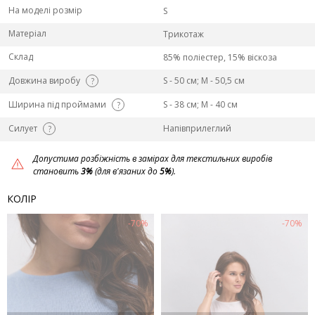
На моделі розмір
S
Матеріал
Трикотаж
Склад
85% поліестер, 15% віскоза
Довжина виробу
S - 50 см; M - 50,5 см
?
Ширина під проймами
S - 38 см; M - 40 см
?
Силует
Напівприлеглий
?
Допустима розбіжність в замірах для текстильних виробів
становить
3%
(для в'язаних до
5%
).
КОЛІР
-70%
-70%