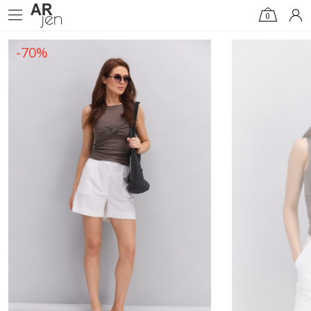
0
-70%