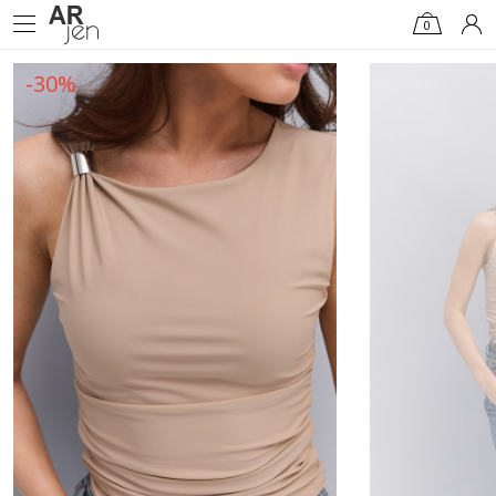
0
-30%