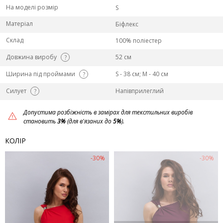
На моделі розмір
S
Матеріал
Біфлекс
Склад
100% поліестер
Довжина виробу
52 см
?
Ширина під проймами
S - 38 см; M - 40 см
?
Силует
Напівприлеглий
?
Допустима розбіжність в замірах для текстильних виробів
становить
3%
(для в'язаних до
5%
).
КОЛІР
-30%
-30%