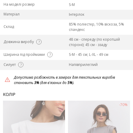
На моделі розмір
S-M
Матеріал
Інтерлок
85% поліестер, 10% віскоза, 5%
Склад
спандекс
48 см - спереду (по коротшій
Довжина виробу
?
стороні); 45 см - ззаду
Ширина під проймами
S-M - 45 см; L-ХL - 49 см
?
Силует
Напівприлеглий
?
Допустима розбіжність в замірах для текстильних виробів
становить
3%
(для в'язаних до
5%
).
КОЛІР
-70%
-70%