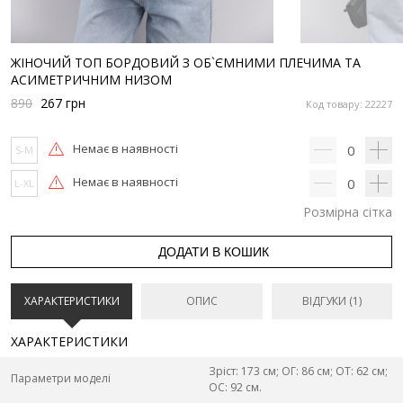
ЖІНОЧИЙ ТОП БОРДОВИЙ З ОБ`ЄМНИМИ ПЛЕЧИМА ТА
АСИМЕТРИЧНИМ НИЗОМ
890
267
грн
Код товару: 22227
Немає в наявності
0
S-M
Немає в наявності
0
L-XL
Розмірна сітка
ДОДАТИ В КОШИК
ХАРАКТЕРИСТИКИ
ОПИС
ВІДГУКИ (1)
ХАРАКТЕРИСТИКИ
Зріст: 173 см; ОГ: 86 см; ОТ: 62 см;
Параметри моделі
ОС: 92 см.