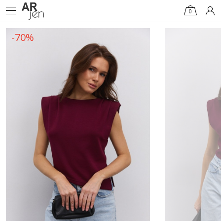
0
-70%