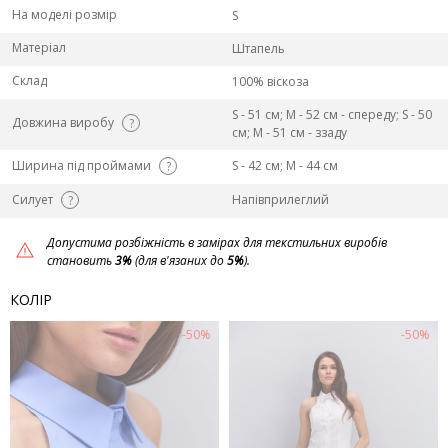
На моделі розмір
S
Матеріал
Штапель
Склад
100% віскоза
S - 51 см; M - 52 см - спереду; S - 50
Довжина виробу
?
см; M - 51 см - ззаду
Ширина під проймами
S - 42 см; M - 44 см
?
Силует
Напівприлеглий
?
Допустима розбіжність в замірах для текстильних виробів
становить
3%
(для в'язаних до
5%
).
КОЛІР
-50%
-50%