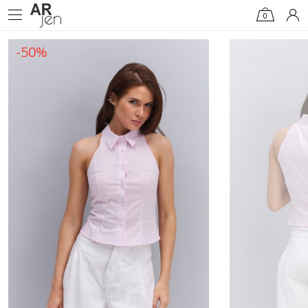
0
-50%