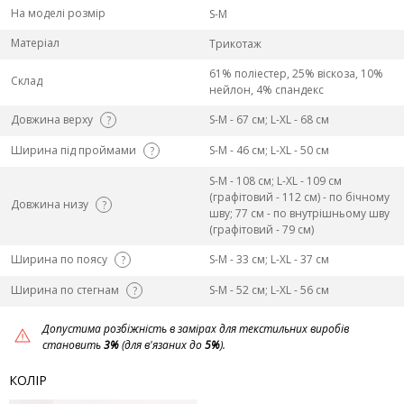
На моделі розмір
S-M
Матеріал
Трикотаж
61% поліестер, 25% віскоза, 10%
Склад
нейлон, 4% спандекс
Довжина верху
S-M - 67 см; L-ХL - 68 см
?
Ширина під проймами
S-M - 46 см; L-ХL - 50 см
?
S-M - 108 см; L-ХL - 109 см
(графітовий - 112 см) - по бічному
Довжина низу
?
шву; 77 см - по внутрішньому шву
(графітовий - 79 см)
Ширина по поясу
S-M - 33 см; L-ХL - 37 см
?
Ширина по стегнам
S-M - 52 см; L-ХL - 56 см
?
Допустима розбіжність в замірах для текстильних виробів
становить
3%
(для в'язаних до
5%
).
КОЛІР