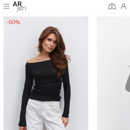
0
-60%