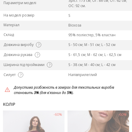
Зріст: 173 см; ОГ: 86 см; ОТ: 62 см;
Параметри моделі
ОС: 92 см.
На моделі розмір
S
Матеріал
Віскоза
Склад
95% поліестер, 5% еластан
Довжина виробу
S - 50 см; M - 51 см; L - 52 см
?
Довжина рукава
S - 61,5 см; M - 62 см; L - 62,5 см
?
Ширина під проймами
S - 38 см; M - 40 см; L - 42 см
?
Силует
Напівприлеглий
?
Допустима розбіжність в замірах для текстильних виробів
становить
3%
(для в'язаних до
5%
).
КОЛІР
-60%
-60%