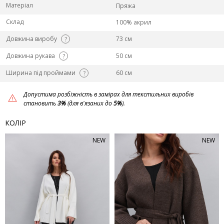
Матеріал
Пряжа
Склад
100% акрил
Довжина виробу
73 см
?
Довжина рукава
50 см
?
Ширина під проймами
60 см
?
Допустима розбіжність в замірах для текстильних виробів
становить
3%
(для в'язаних до
5%
).
КОЛІР
NEW
NEW