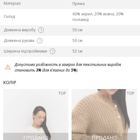
Матеріал
Пряжа
60% акрил, 20% вовна, 20%
Склад
поліамід
Довжина виробу
50 см
?
Довжина рукава
50 см
?
Ширина під проймами
52 см
?
Допустима розбіжність в замірах для текстильних виробів
становить
3%
(для в'язаних до
5%
).
КОЛІР
TOP
TOP
ПРОДАНО
ПРОДАНО