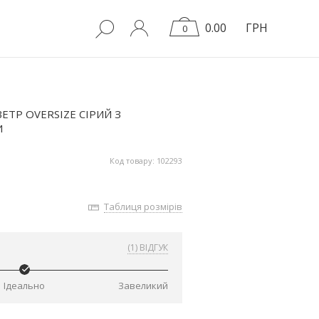
0.00
ГРН
0
ЕТР OVERSIZE СІРИЙ З
И
Код товару: 102293
Таблиця розмірів
(1) ВІДГУК
Ідеально
Завеликий