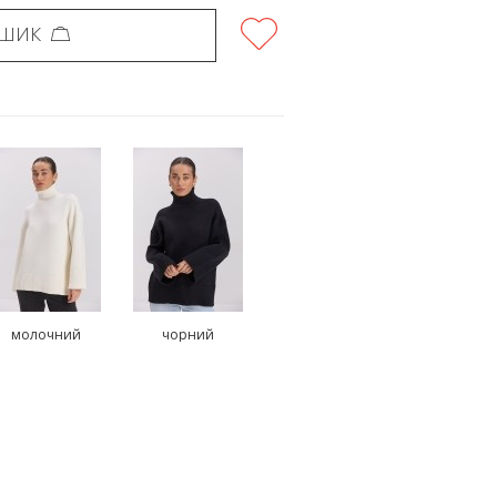
ОШИК
молочний
чорний