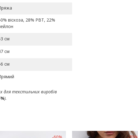
Пряжа
50% віскоза, 28% PBT, 22%
нейлон
63 см
47 см
56 см
Прямий
ах для текстильних виробів
5%
).
-60%
-70%