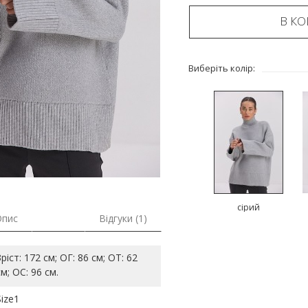
В К
Виберіть колір:
сірий
Опис
Відгуки (1)
Зріст: 172 см; ОГ: 86 см; ОТ: 62
см; ОС: 96 см.
Size1