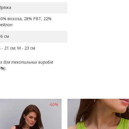
Пряжа
50% віскоза, 28% PBT, 22%
нейлон
56 см
S - 21 см; M - 23 см
ах для текстильних виробів
5%
).
-60%
-60%