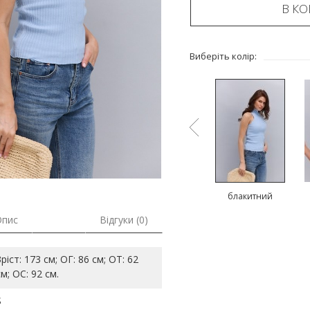
В К
Виберіть колір:
й
чорний
рожевий
блакитний
Опис
Відгуки (0)
Зріст: 173 см; ОГ: 86 см; ОТ: 62
см; ОС: 92 см.
S