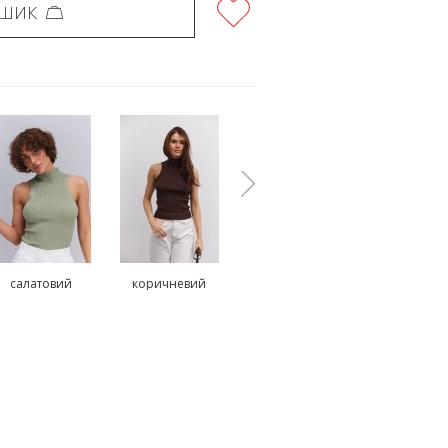
ОШИК
салатовий
коричневий
молочний
червони