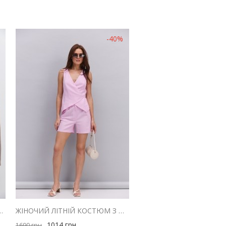
-40%
Й ІЗ ЗАВ`ЯЗКАМИ НА ТАЛІЇ
ЖІНОЧИЙ ЛІТНІЙ КОСТЮМ З ШОРТАМИ І ЖИЛЕТОМ З ЛЬОНУ РОЖЕВИЙ
1014
грн
1690
грн