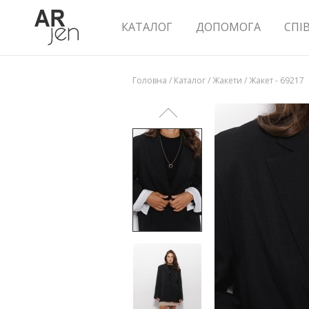
КАТАЛОГ
ДОПОМОГА
СПІ
Головна
/
Каталог
/
Жакети
/
Жакет - 69217