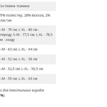
Костюмна тканина
70% поліестер, 28% віскоза, 2%
еластан
S-M - 79 см; L-ХL - 80 см -
спереду; S-M - 77,5 см; L-ХL - 78,5
см - ззаду
S-M - 63 см; L-ХL - 64 см
S-M - 52 см; L-ХL - 56 см
S-M - 52,5 см; L-ХL - 56,5 см
S-M - 59 см; L-ХL - 63 см
ах для текстильних виробів
5%
).