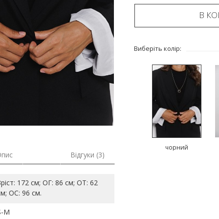
В К
Виберіть колір:
чорний
Опис
Відгуки (3)
Зріст: 172 см; ОГ: 86 см; ОТ: 62
см; ОС: 96 см.
S-M