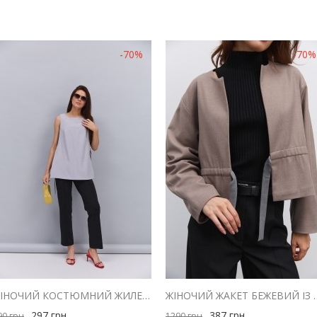
-70%
-70%
ЖІНОЧИЙ КОСТЮМНИЙ ЖИЛЕТ СВІТЛО-СІРИЙ ІЗ ЗАВ`ЯЗКАМИ З БОКІВ
ЖІНОЧИЙ ЖАКЕТ БЕЖЕВИ
297
грн
387
грн
90
грн
1290
грн