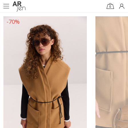
0
-70%