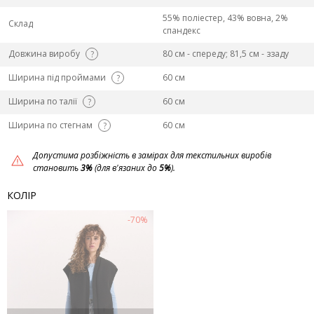
55% поліестер, 43% вовна, 2%
Склад
спандекс
Довжина виробу
80 см - спереду; 81,5 см - ззаду
?
Ширина під проймами
60 см
?
Ширина по талії
60 см
?
Ширина по стегнам
60 см
?
Допустима розбіжність в замірах для текстильних виробів
становить
3%
(для в'язаних до
5%
).
КОЛІР
-70%