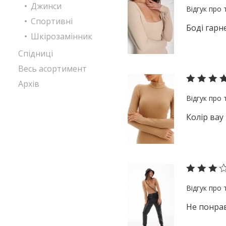
Джинси
Спортивні
Боді гарне
Шкірозамінник
Спідниці
Весь асортимент
Архів
Колір вау
Не понрав