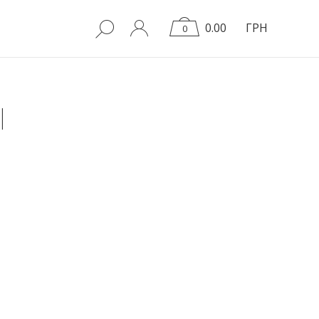
0.00
ГРН
0
І