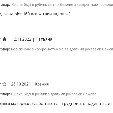
Жіноче боді в рубчик світло-бежеве з квадратною горлов
, та на ріст 160 все ж таки задовге(
12.11.2022
|
Татьяна
Боді жіноче з коміром-стійкою та довгими рукавами беже
26.10.2021
|
Ксения
Жіноче боді в рубчик з довгими рукавами бежеве
ился материал, слабо тянется, трудновато надевать, и 