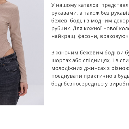
У нашому каталозі представл
рукавами, а також без рукаві
бежеві боді, і з модним деко
рубчик. Для кожної нової ко
найкращі фасони, враховуючи
З жіночим бежевим боді ви б
шортах або спідницях, і в ст
молодіжних джинсах з різною
поєднувати практично з будь
боді безпосередньо у виробн