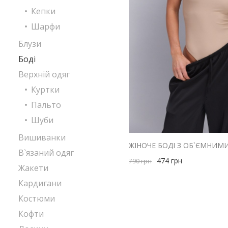
Кепки
Шарфи
Блузи
Боді
Верхній одяг
Куртки
Пальто
Шуби
Вишиванки
ЖІНОЧЕ БОДІ З ОБ`ЄМНИМ
В`язаний одяг
474
грн
790
грн
Жакети
Кардигани
Костюми
Кофти