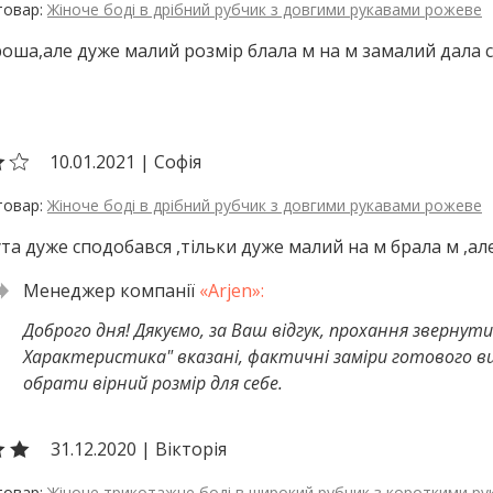
Жіноче боді в дрібний рубчик з довгими рукавами рожеве
роша,але дуже малий розмір блала м на м замалий дала с
10.01.2021
|
Софія
Жіноче боді в дрібний рубчик з довгими рукавами рожеве
ута дуже сподобався ,тільки дуже малий на м брала м ,ал
Доброго дня! Дякуємо, за Ваш відгук, прохання звернути 
Характеристика" вказані, фактичні заміри готового в
обрати вірний розмір для себе.
31.12.2020
|
Вікторія
Жіноче трикотажне боді в широкий рубчик з короткими р