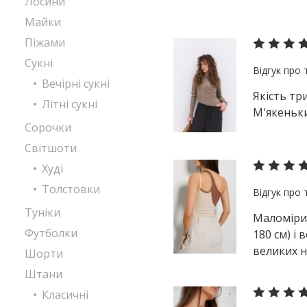
Лосини
Майки
Піжами
Сукні
Вечірні сукні
Якість тр
Літні сукні
М'якеньки
Сорочки
Світшоти
Худі
Толстовки
Туніки
Маломірит
Футболки
180 см) і
великих н
Шорти
Штани
Класичні