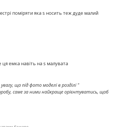
естрі поміряти яка s носить теж дуде малий
е ця емка навіть на s малувата
увагу, що під фото моделі в розділі "
иробу, саме за ними найкраще орієнтуватись, щоб
укавами бежеве