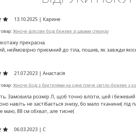
13.10.2025
|
Карине
Жіноче флісове боді бежеве зі швами спереду
икотажу прекрасна.
й, неймовірно приємний до тіла, пошив, як завжди якіс
21.07.2023
|
Анастасія
Жіноче боді з бретелями на одне плече світло-бежеве з 
ь. Замовила розмір Л, щоб точно влізти, цей і бежевий б
 воно навіть не застібається знизу, бо мало тканини( під
е маю, 88 см обхват, але тисне(
06.03.2023
|
С