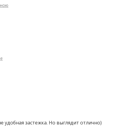
иною
ве
не удобная застежка. Но выглядит отлично)