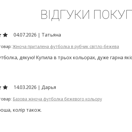
ВІДГУКИ ПОКУП
04.07.2026
|
Татьяна
Жіноча приталена футболка в рубчик світло-бежева
тболка, дякую! Купила в трьох кольорах, дуже гарна якіс
14.03.2026
|
Дарья
Базова жіноча футболка бежевого кольору
роша, колір також.