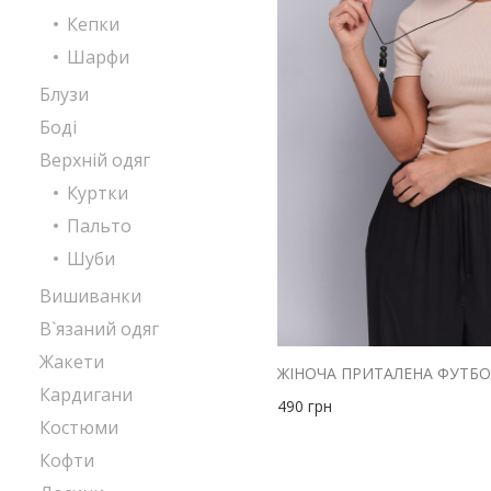
Кепки
Шарфи
Блузи
Боді
Верхній одяг
Куртки
Пальто
Шуби
Вишиванки
В`язаний одяг
Жакети
Кардигани
490
грн
Костюми
Кофти