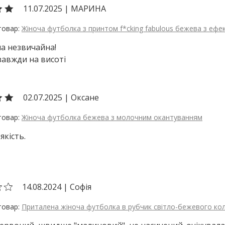
11.07.2025
|
МАРИНА
Жіноча футболка з принтом f*cking fabulous бежева з ефе
а незвичайна!
 завжди на висоті
02.07.2025
|
Оксане
Жіноча футболка бежева з молочним окантуванням
якість.
14.08.2024
|
Софія
Приталена жіноча футболка в рубчик світло-бежевого ко