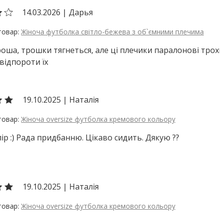
14.03.2026
|
Дарья
Жіноча футболка світло-бежева з об`ємними плечима
роша, трошки тягнеться, але ці плечики паралонові трохи
відпороти їх
19.10.2025
|
Наталія
Жіноча oversize футболка кремового кольору
лір :) Рада придбанню. Цікаво сидить. Дякую ??
19.10.2025
|
Наталія
Жіноча oversize футболка кремового кольору