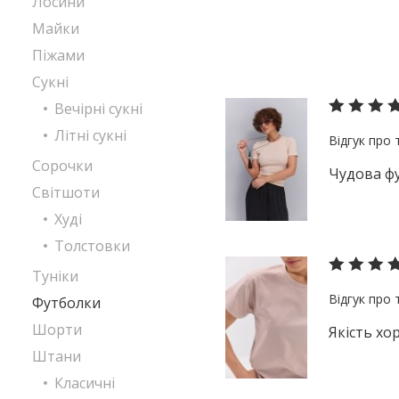
Лосини
Майки
Піжами
Сукні
Вечірні сукні
Літні сукні
Сорочки
Чудова фу
Світшоти
Худі
Толстовки
Туніки
Футболки
Шорти
Якість хо
Штани
Класичні