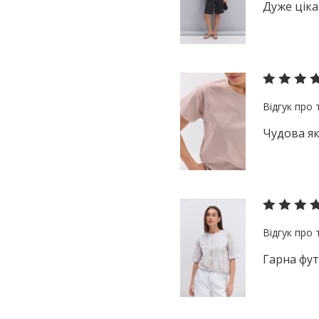
Дуже ціка
Чудова як
Гарна фу