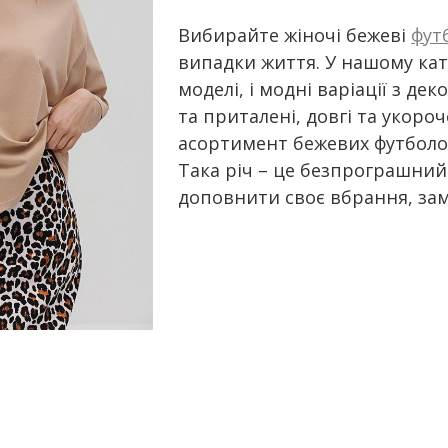
Вибирайте жіночі бежеві
фут
випадки життя. У нашому ката
моделі, і модні варіації з де
та приталені, довгі та укороч
асортимент бежевих футболок
Така річ – це безпрограшний
доповнити своє вбрання, за