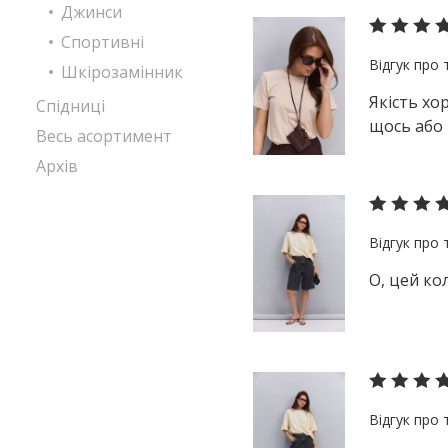
Джинси
Спортивні
Шкірозамінник
Якість хо
Спідниці
щось або 
Весь асортимент
Архів
О, цей ко