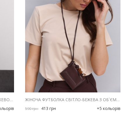
БАЗОВА ЖІНОЧА ФУТБОЛКА СВІТЛО-БЕЖЕВОГО КОЛЬОРУ
ЖІНОЧА ФУТБОЛКА СВІТЛО-БЕЖЕВА З ОБ`ЄМНИМИ ПЛЕЧИМА
ольорів
413
грн
+5 кольорів
590
грн