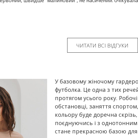
червоний, швидше "малиновий", не насичений. очікувала
ЧИТАТИ ВСІ ВІДГУКИ
У базовому жіночому гардер
футболка. Це одна з тих рече
протягом усього року. Робочі
обстановці, заняття спортом,
кольору буде доречна скрізь,
поєднуючись і з однотонним
стане прекрасною базою для