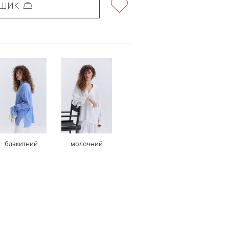
ОШИК
блакитний
молочний