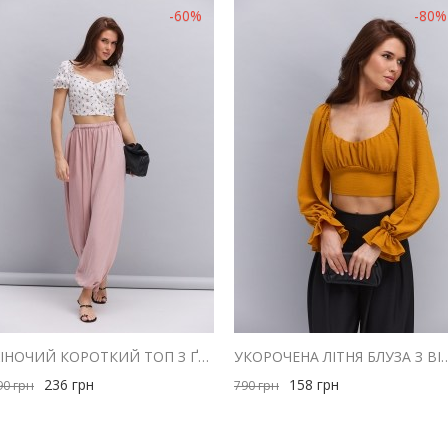
-60%
-80%
ЖІНОЧИЙ КОРОТКИЙ ТОП З ҐУДЗИКАМИ МОЛОЧНИЙ З ЧЕРВОНИМ КВІТКОВИМ ВІЗЕРУНКОМ
УКОРОЧЕНА ЛІТНЯ БЛУЗА З ВІДКРИТИ
236
грн
158
грн
90
грн
790
грн