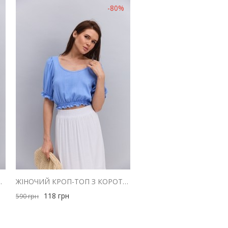
-80%
МИ ПЛЕЧИМА ГІРЧИЧНА
ЖІНОЧИЙ КРОП-ТОП З КОРОТКИМИ РУКАВАМИ-ЛІХТАРИКАМИ БЛАКИТНИЙ
118
грн
590
грн