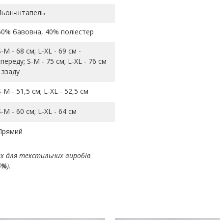
Льон-штапель
60% бавовна, 40% поліестер
S-M - 68 см; L-ХL - 69 см -
спереду; S-M - 75 см; L-ХL - 76 см
- ззаду
S-M - 51,5 см; L-ХL - 52,5 см
S-M - 60 см; L-ХL - 64 см
Прямий
ах для текстильних виробів
5%
).