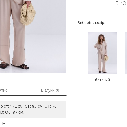
В К
Виберіть колір:
бежевий
Опис
Відгуки (0)
Зріст: 172 см; ОГ: 85 см; ОТ: 70
см; ОС: 87 см.
S-M