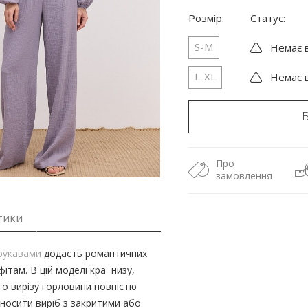
Розмір:
Статус:
S-M
Немає в
L-XL
Немає в
Про
замовлення
тики
 рукавами
додасть романтичних
там. В цій моделі краї низу,
го вирізу горловини повністю
 носити виріб з закритими або