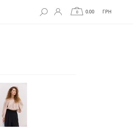
0.00
ГРН
0
7