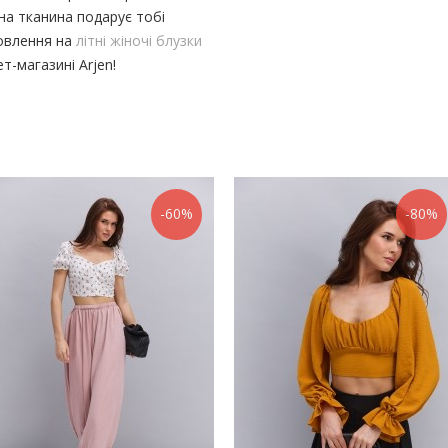
яна тканина подарує тобі
овлення на
літні жіночі блузки
т-магазині Arjen!
-60%
-80%