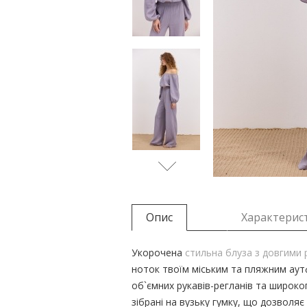
Опис
Характерис
Укорочена
стильна блуза з довгими
ноток твоїм міським та пляжним аутфі
об`ємних рукавів-регланів та широко
зібрані на вузьку гумку, що дозволяє