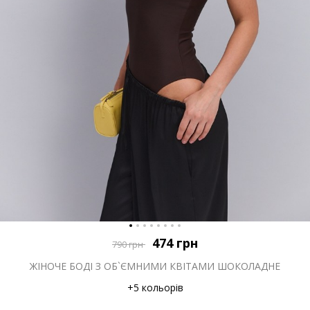
474
грн
790
грн
ЖІНОЧЕ БОДІ З ОБ`ЄМНИМИ КВІТАМИ ШОКОЛАДНЕ
+5 кольорів