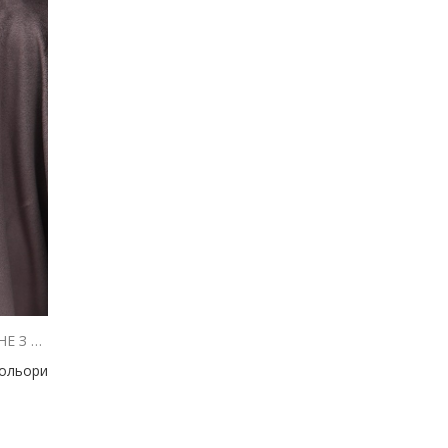
ЖІНОЧЕ ВЕЛЮРОВЕ ЗІП-ХУДІ ШОКОЛАДНЕ З ВИШИВКОЮ THE PICKLEBALL CLUB
кольори