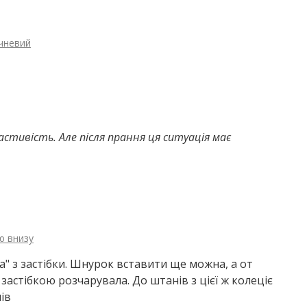
ичневий
стивість. Але після прання ця ситуація має
ю внизу
" з застібки. Шнурок вставити ще можна, а от
 застібкою розчарувала. До штанів з цієї ж колеціє
ів