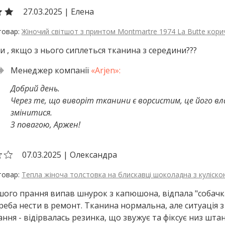
27.03.2025
|
Елена
Жіночий світшот з принтом Montmartre 1974 La Butte кор
 , якщо з нього сиплеться тканина з середини???
Добрий день.
Через те, що виворіт тканини є ворсистим, це його вла
змінитися.
З повагою, Аржен!
07.03.2025
|
Олександра
Тепла жіноча толстовка на блискавці шоколадна з куліско
шого прання випав шнурок з капюшона, відпала "собачка
треба нести в ремонт. Тканина нормальна, але ситуація з
ання - відірвалась резинка, що звужує та фіксує низ штан