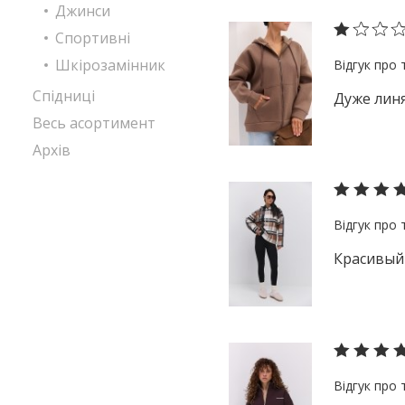
Джинси
Спортивні
Шкірозамінник
Спідниці
Дуже линя
Весь асортимент
Архів
Красивый 