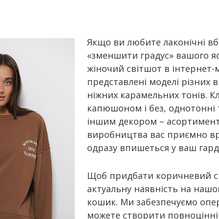
Якщо ви любите лаконічні вб
«зменшити градус» вашого я
жіночий світшот в інтернет-м
представлені моделі різних в
ніжних карамельних тонів. Кл
капюшоном і без, однотонні
іншим декором – асортимент
виробництва вас приємно вра
одразу впишеться у ваш гард
Щоб придбати коричневий св
актуальну наявність на наш
кошик. Ми забезпечуємо опер
можете створити повноцінн