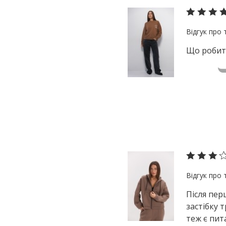
Що робити
Після пер
застібку 
теж є пит