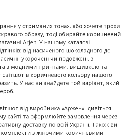
рання у стриманих тонах, або хочете трохи
скравого образу, тоді обирайте коричневий
агазині Arjen. У нашому каталозі
ідтінків: від насиченого шоколадного до
асичні, укорочені чи подовжені, з
 та з модними принтами, вишивкою та
 світшотів коричневого кольору нашого
зить. У нас ви знайдете той варіант, який
ероб.
ітшот від виробника «Аржен», дивіться
ому сайті та оформлюйте замовлення через
ативну доставку по всій Україні. Також ви
і комплекти з жіночими коричневими