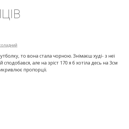
ЦІВ
коладний
утболку, то вона стала чорною. Знімаєш худі- з неї
 сподобався, але на зріст 170 я б хотіла десь на 3см
викривлює пропорції.