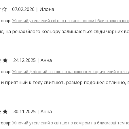
07.02.2026
|
Илона
Жіночий утеплений світшот з капюшоном і блискавкою шо
є, на речах білого кольору залишаються сліди чорних во
24.12.2025
|
Анна
Жіночий флісовий світшот з капюшоном коричневий в кліт
и приятный к телу свитшот, размер подошел отлично, вкл
30.11.2025
|
Анна
Жіночий утеплений з світшот з коміром на блискавці темн