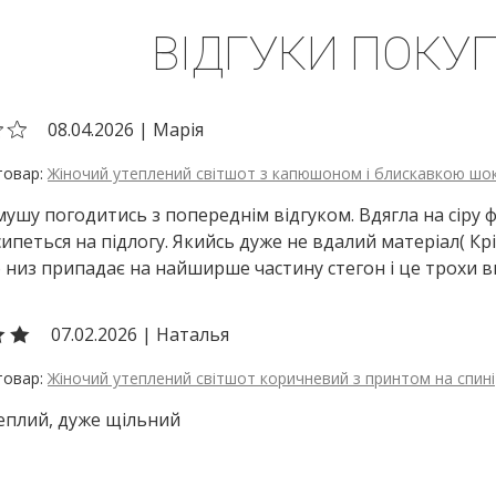
ВІДГУКИ ПОКУП
08.04.2026
|
Марія
Жіночий утеплений світшот з капюшоном і блискавкою шо
мушу погодитись з попереднім відгуком. Вдягла на сіру ф
ипеться на підлогу. Якийсь дуже не вдалий матеріал( Крій
 низ припадає на найширше частину стегон і це трохи 
07.02.2026
|
Наталья
Жіночий утеплений світшот коричневий з принтом на спині
еплий, дуже щільний