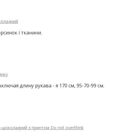
коладний
рсинок і тканини.
инку
ючая длину рукава - я 170 см, 95-70-99 см.
о-шоколадний з принтом Do not overthink