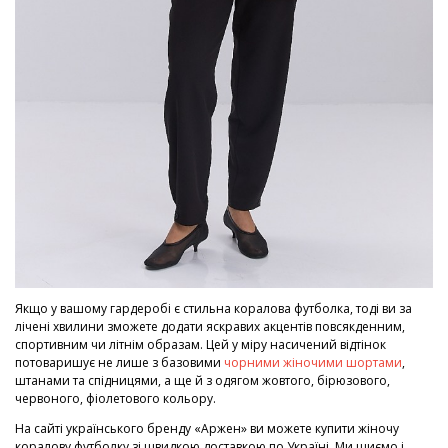
Якщо у вашому гардеробі є стильна коралова футболка, тоді ви за
лічені хвилини зможете додати яскравих акцентів повсякденним,
спортивним чи літнім образам. Цей у міру насичений відтінок
потоваришує не лише з базовими
чорними жіночими шортами
,
штанами та спідницями, а ще й з одягом жовтого, бірюзового,
червоного, фіолетового кольору.
На сайті українського бренду «Аржен» ви можете купити жіночу
коралову футболку зі швидкою доставкою по Україні. Ми шиємо і