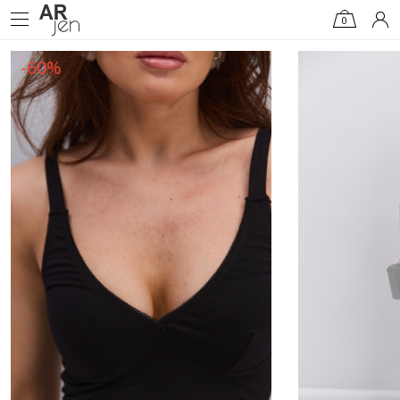
0
-60%