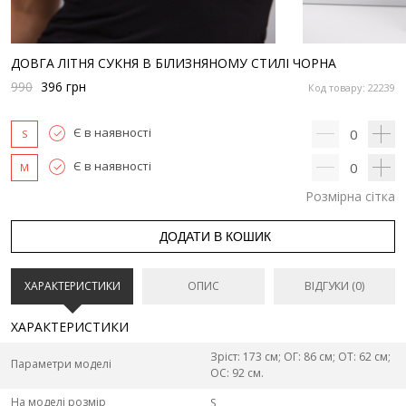
ДОВГА ЛІТНЯ СУКНЯ В БІЛИЗНЯНОМУ СТИЛІ ЧОРНА
990
396
грн
Код товару: 22239
Є в наявності
0
S
Є в наявності
0
M
Розмірна сітка
ДОДАТИ В КОШИК
ХАРАКТЕРИСТИКИ
ОПИС
ВІДГУКИ (0)
ХАРАКТЕРИСТИКИ
Зріст: 173 см; ОГ: 86 см; ОТ: 62 см;
Параметри моделі
ОС: 92 см.
На моделі розмір
S