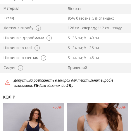
Матеріал
Віскоза
Склад
95% бавовна, 5% спандекс
Довжина виробу
126 см - спереду; 112 см - ззаду
?
Ширина під проймами
S - 38 см; M - 40 см
?
Ширина по талії
S - 34 см; M - 36 см
?
Ширина по стегнам
S - 44 см; M - 46 см
?
Силует
Прилеглий
?
Допустима розбіжність в замірах для текстильних виробів
становить
3%
(для в'язаних до
5%
).
КОЛІР
-60%
-60%