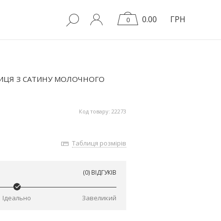
0.00
ГРН
0
ИЦЯ З САТИНУ МОЛОЧНОГО
Код товару: 22273
Таблиця розмірів
(0) ВІДГУКІВ
Ідеально
Завеликий