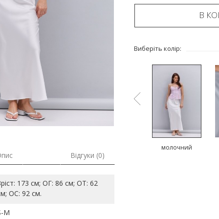
В К
Виберіть колір:
ий
зелений
чорний
молочний
Опис
Відгуки (0)
Зріст: 173 см; ОГ: 86 см; ОТ: 62
см; ОС: 92 см.
S-M