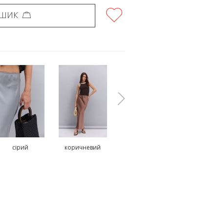
ОШИК
сірий
коричневий
зелений
чорни