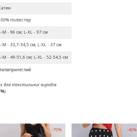
Сатин
100% поліестер
S-M - 96 см; L-ХL - 97 см
S-M - 33,7-34,5 см; L-ХL - 37 см
S-M - 49-51,6 см; L-ХL - 52-54,5 см
Напівприлеглий
ах для текстильних виробів
5%
).
-70%
-40%