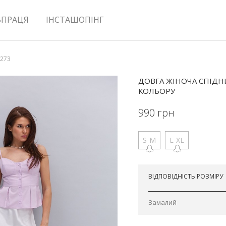
ВПРАЦЯ
ІНСТАШОПІНГ
2273
ДОВГА ЖІНОЧА СПІДН
КОЛЬОРУ
990
грн
S-M
L-XL
Відправимо сьогодні
ВІДПОВІДНІСТЬ РОЗМІРУ
Замалий