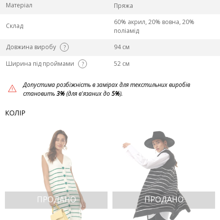
Матеріал
Пряжа
60% акрил, 20% вовна, 20%
Склад
поліамід
Довжина виробу
94 см
?
Ширина під проймами
52 см
?
Допустима розбіжність в замірах для текстильних виробів
становить
3%
(для в'язаних до
5%
).
КОЛІР
ПРОДАНО
ПРОДАНО