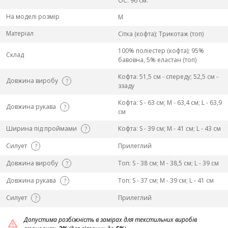
ОС: 96 см.
На моделі розмір
M
Матеріал
Сітка (кофта); Трикотаж (топ)
100% поліестер (кофта); 95%
Склад
бавовна, 5% еластан (топ)
Кофта: 51,5 см - спереду; 52,5 см -
Довжина виробу
?
ззаду
Кофта: S - 63 см; M - 63,4 см; L - 63,9
Довжина рукава
?
см
Ширина під проймами
Кофта: S - 39 см; M - 41 см; L - 43 см
?
Силует
Прилеглий
?
Довжина виробу
Топ: S - 38 см; M - 38,5 см; L - 39 см
?
Довжина рукава
Топ: S - 37 см; M - 39 см; L - 41 см
?
Силует
Прилеглий
?
Допустима розбіжність в замірах для текстильних виробів