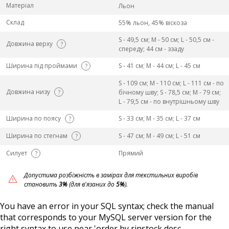
Матеріал
Льон
Склад
55% льон, 45% віскоза
S - 49,5 см; M - 50 см; L - 50,5 см -
Довжина верху
?
спереду; 44 см - ззаду
Ширина під проймами
S - 41 см; M - 44 см; L - 45 см
?
S - 109 см; M - 110 см; L - 111 см - по
Довжина низу
?
бічному шву; S - 78,5 см; M - 79 см;
L - 79,5 см - по внутрішньому шву
Ширина по поясу
S - 33 см; M - 35 см; L - 37 см
?
Ширина по стегнам
S - 47 см; M - 49 см; L - 51 см
?
Силует
Прямий
?
Допустима розбіжність в замірах для текстильних виробів
становить
3%
(для в'язаних до
5%
).
You have an error in your SQL syntax; check the manual
that corresponds to your MySQL server version for the
right syntax to use near 'order by rinstock desc,