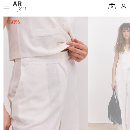
0
-80%