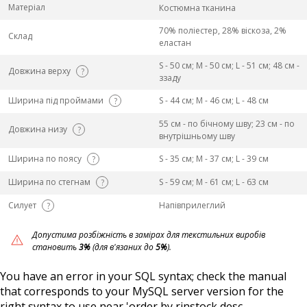
Матеріал
Костюмна тканина
70% поліестер, 28% віскоза, 2%
Склад
еластан
S - 50 см; M - 50 см; L - 51 см; 48 см -
Довжина верху
?
ззаду
Ширина під проймами
S - 44 см; M - 46 см; L - 48 см
?
55 см - по бічному шву; 23 см - по
Довжина низу
?
внутрішньому шву
Ширина по поясу
S - 35 см; M - 37 см; L - 39 см
?
Ширина по стегнам
S - 59 см; M - 61 см; L - 63 см
?
Силует
Напівприлеглий
?
Допустима розбіжність в замірах для текстильних виробів
становить
3%
(для в'язаних до
5%
).
You have an error in your SQL syntax; check the manual
that corresponds to your MySQL server version for the
right syntax to use near 'order by rinstock desc,