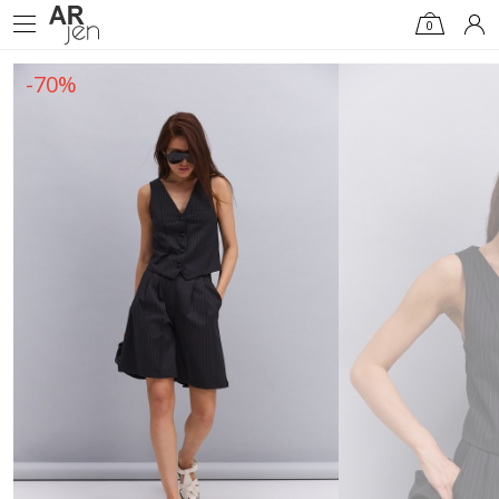
0
-70%