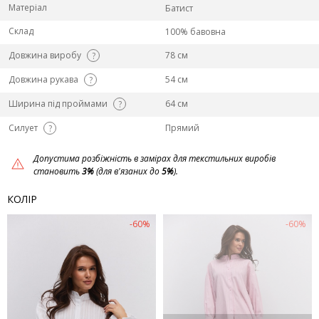
Матеріал
Батист
Склад
100% бавовна
Довжина виробу
78 см
?
Довжина рукава
54 см
?
Ширина під проймами
64 см
?
Силует
Прямий
?
Допустима розбіжність в замірах для текстильних виробів
становить
3%
(для в'язаних до
5%
).
КОЛІР
-60%
-60%