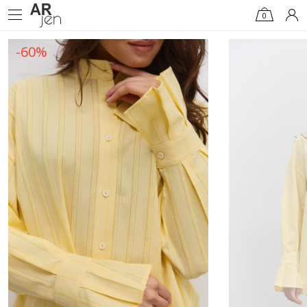
0
-60%