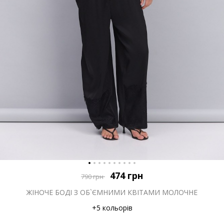
474
грн
790
грн
ЖІНОЧЕ БОДІ З ОБ`ЄМНИМИ КВІТАМИ МОЛОЧНЕ
+5 кольорів