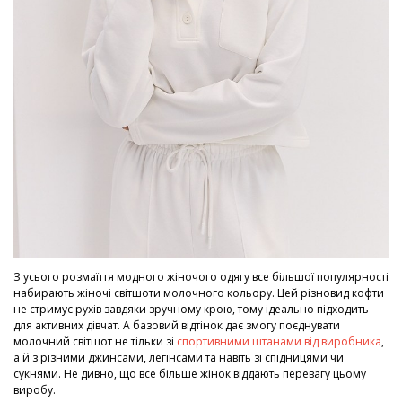
З усього розмаїття модного жіночого одягу все більшої популярності
набирають жіночі світшоти молочного кольору. Цей різновид кофти
не стримує рухів завдяки зручному крою, тому ідеально підходить
для активних дівчат. А базовий відтінок дає змогу поєднувати
молочний світшот не тільки зі
спортивними штанами від виробника
,
а й з різними джинсами, легінсами та навіть зі спідницями чи
сукнями. Не дивно, що все більше жінок віддають перевагу цьому
виробу.