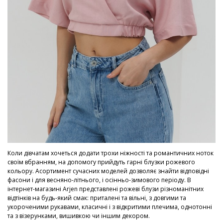
Коли дівчатам хочеться додати трохи ніжності та романтичних ноток
своїм вбранням, на допомогу прийдуть гарні блузки рожевого
кольору. Асортимент сучасних моделей дозволяє знайти відповідні
фасони і для весняно-літнього, і осінньо-зимового періоду. В
інтернет-магазині Arjen представлені рожеві блузи різноманітних
відтінків на будь-який смак: приталені та вільні, з довгими та
укороченими рукавами, класичні і з відкритими плечима, однотонні
та з візерунками, вишивкою чи іншим декором.