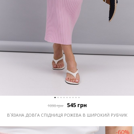
545
грн
1090
грн
В`ЯЗАНА ДОВГА СПІДНИЦЯ РОЖЕВА В ШИРОКИЙ РУБЧИК
-60%