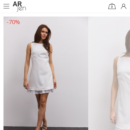
0
-70%