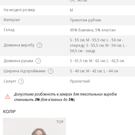
ОС: 96 см.
На моделі розмір
M
Матеріал
Трикотаж рубчик
Склад
95% бавовна, 5% еластан
S - 55 см; M - 55,5 см; L - 56 см -
Довжина виробу
?
спереду; S - 55,5 см; M - 56 см; L -
56,5 см - ззаду
Довжина рукава
S - 61,5 см; M - 62 см; L - 62,5 см
?
Ширина під проймами
S - 40 см; M - 42 см; L - 44 см
?
Силует
Прилеглий
?
Допустима розбіжність в замірах для текстильних виробів
становить
3%
(для в'язаних до
5%
).
КОЛІР
TOP