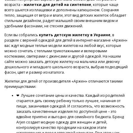
возраста –
жилетки для детей на синтепоне
, которые чаще
всего шьются из плащевки и дополнены капюшоном. Сохраняя
тепло, защищая от ветра и влаги, этот вид детских жилеток обладает
стильным дизайном, радует малышей своим внешним видом и
удобными фасонами, не стесняя движений.
Если вы собрались
купить детскую жилетку в Украине
, в
разделе с верхней одеждой для детей в интернет-магазине «Аржен»
вас ждут модные теплые модели жилетов на любой вкус, которые
можно сочетать с теплыми трикотажными и велюровыми
костюмами, свитерами с джинсами и другой одеждой. На нашем
сайте можно заказать детскую жилетку на мальчика или девочку
дошкольного и младшего школьного возраста, выбрав подходящий
фасон, цвет и размер из каталога.
Жилетки для детей от производителя «Аржен» отличаются такими
преимуществами:
❤ Лучшее сочетание цены и качества. Каждый из родителей
старается дать своему ребенку только лучшее, начиная от
пищи, заканчивая одеждой. И согласитесь, что возможность
заказать качественные изделия по доступной цене – это
вдвойне приятно и выгодно для семейного бюджета. Бренд
Arjen создает модную одежду для женщин и детей,
контролируя качество продукции на каждом этапе
изготовления и перед отправкой клиентам. При этом нам