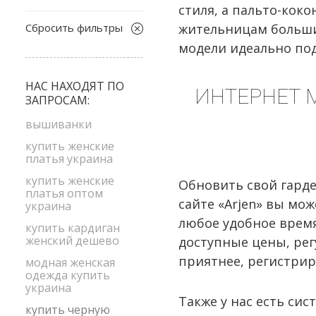
2036
стиля, а пальто-коко
бежевый
L
Сбросить фильтры
жительницам больших
белый
L-XL
модели идеально под
бирюзовый
M
бордовый
НАС НАХОДЯТ ПО
M-L
ИНТЕРНЕТ 
ЗАПРОСАМ:
голубой
S
желтый
вышиванки
S-M
зеленый
купить женские
XS-S
платья украина
коралловый
size1
купить женские
Обновить свой гарде
коричневый
платья оптом
сайте «Arjen» вы мо
украина
красный
любое удобное время
купить кардиган
мята
женский дешево
доступные цены, ре
оливковый
приятнее, регистрир
модная женская
оранжевый
одежда купить
украина
персиковый
Также у нас есть сис
купить черную
розовый