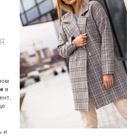
Я
ном
не
в
ент,
ще
ь и