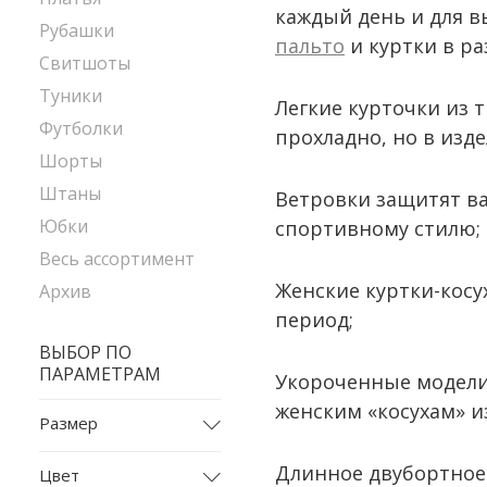
каждый день и для в
Рубашки
пальто
и куртки в ра
Свитшоты
Туники
Легкие курточки из 
Футболки
прохладно, но в изде
Шорты
Штаны
Ветровки защитят ва
Юбки
спортивному стилю;
Весь ассортимент
Женские куртки-косу
Архив
период;
ВЫБОР ПО
ПАРАМЕТРАМ
Укороченные модели
женским «косухам» и
Размер
2028
Длинное двубортное
Цвет