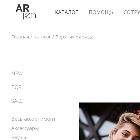
КАТАЛОГ
ПОМОЩЬ
СОТР
Главная
/
Каталог
/
Верхняя одежда
NEW
TOP
SALE
Весь ассортимент
Аксессуары
Блузы