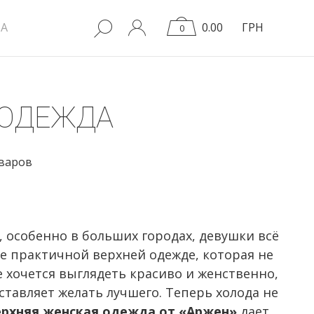
A
0.00
ГРН
0
 ОДЕЖДА
оваров
 особенно в больших городах, девушки всё
 практичной верхней одежде, которая не
е хочется выглядеть красиво и женственно,
оставляет желать лучшего. Теперь холода не
ерхняя женская одежда от «Аржен»
дает