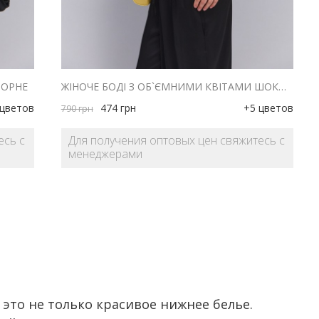
ЧОРНЕ
ЖІНОЧЕ БОДІ З ОБ`ЄМНИМИ КВІТАМИ ШОКОЛАДНЕ
 цветов
474
грн
+5 цветов
790
грн
есь с
Для получения оптовых цен свяжитесь с
менеджерами
это не только красивое нижнее белье.