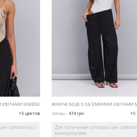
И КВІТАМИ БЕЖЕВЕ
+5 цветов
474
грн
+5
790
грн
цен свяжитесь с
Для получения оптовых цен свяжит
менеджерами