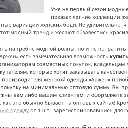
Уже не первый сезон модные
показах летние коллекции ж
чные вариации женских боди. Не удивительно, 
этот модный тренд и желают обзавестись краси
ыть на гребне модной волны, но и не потратить 
«Аржен» есть замечательная возможность
купит
рганизаторам совместных покупок, владельцам 
упателям, которые хотят заказывать качествен
е производителя женской одежды «Аржен» приоб
окупку на минимальную оптовую сумму. Вы про
жны вам либо вашим клиентам, и оформляете за
», как это обычно бывает на оптовых сайтах! Кр
кую одежду
от 1 шт., зарегистрировавшись для 