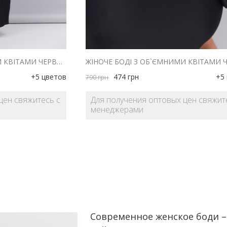
ЖІНОЧЕ БОДІ З ОБ`ЄМНИМИ КВІТАМИ ЧЕРВОНЕ
ЖІНОЧЕ БОДІ З ОБ`ЄМНИМИ КВІТАМИ 
+5 цветов
474
грн
+5
790
грн
цен свяжитесь с
Для получения оптовых цен свяжит
менеджерами
Современное женское боди – 