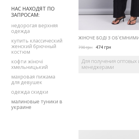
M
голубой
НАС НАХОДЯТ ПО
S
ЗАПРОСАМ:
желтый
зеленый
недорогая верхняя
одежда
коричневый
купить классический
красный
женский брючный
474
грн
790
грн
костюм
малиновый
Для получения оптовых 
кофти жіночі
оливковый
менеджерами
хмельницький
оранжевый
махровая пижама
розовый
для девушек
салатовый
одежда скидки
серый
малиновые туники в
украине
сиреневый
черный