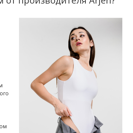
 от производителя Arjen?
м
ого
ном