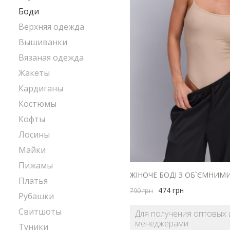
Боди
Верхняя одежда
Вышиванки
Вязаная одежда
Жакеты
Кардиганы
Костюмы
Кофты
Лосины
Майки
Пижамы
ЖІНОЧЕ БОДІ З ОБ`ЄМНИМ
Платья
474
грн
790
грн
Рубашки
Свитшоты
Для получения оптовых 
менеджерами
Туники