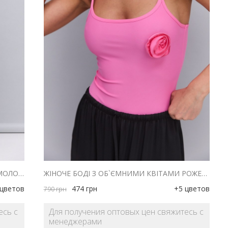
ЖІНОЧЕ БОДІ З ОБ`ЄМНИМИ КВІТАМИ МОЛОЧНЕ
ЖІНОЧЕ БОДІ З ОБ`ЄМНИМИ КВІТАМИ РОЖЕВЕ
 цветов
474
грн
+5 цветов
790
грн
есь с
Для получения оптовых цен свяжитесь с
менеджерами